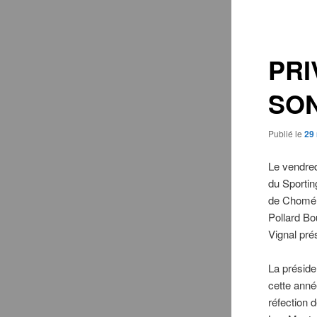
des
articles
PRI
SO
Publié le
29
Le vendred
du Sportin
de Choméra
Pollard Bo
Vignal pré
La préside
cette anné
réfection 