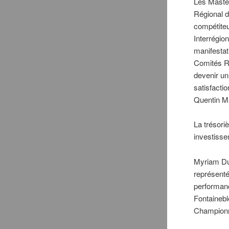
Les Maste
Régional d
compétite
Interrégio
manifestat
Comités Ré
devenir un
satisfacti
Quentin M
La trésori
investisse
Myriam Dum
représenté 
performan
Fontaineble
Championna