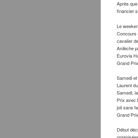
Après que 
financier 
Le weekend
Concours d
cavalier d
Ardèche po
Eurovia Ha
Grand Pri
Samedi et 
Laurent du
Samedi, la
Prix avec 
joli sans 
Grand Prix
Début déce
organisée