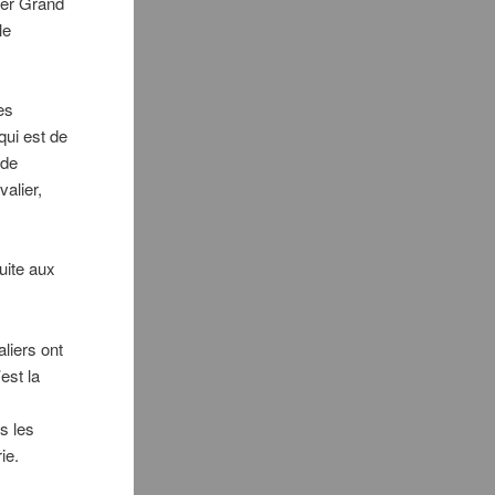
ier Grand
le
es
qui est de
 de
valier,
suite aux
liers ont
est la
ns les
ie.