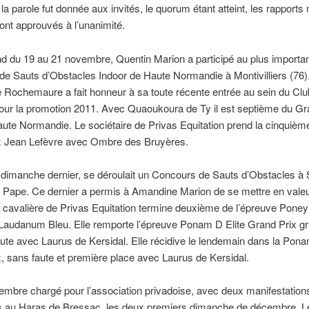
la parole fut donnée aux invités, le quorum étant atteint, les rapports 
sont approuvés à l’unanimité.
 du 19 au 21 novembre, Quentin Marion a participé au plus importa
e Sauts d’Obstacles Indoor de Haute Normandie à Montivilliers (76)
e Rochemaure a fait honneur à sa toute récente entrée au sein du Clu
ur la promotion 2011. Avec Quaoukoura de Ty il est septième du Gr
ute Normandie. Le sociétaire de Privas Equitation prend la cinquièm
x Jean Lefèvre avec Ombre des Bruyères.
dimanche dernier, se déroulait un Concours de Sauts d’Obstacles à 
 Pape. Ce dernier a permis à Amandine Marion de se mettre en valeu
 cavalière de Privas Equitation termine deuxième de l’épreuve Pone
Laudanum Bleu. Elle remporte l’épreuve Ponam D Elite Grand Prix g
faute avec Laurus de Kersidal. Elle récidive le lendemain dans la Pon
, sans faute et première place avec Laurus de Kersidal.
mbre chargé pour l’association privadoise, avec deux manifestation
s au Haras de Bressac, les deux premiers dimanche de décembre. Le