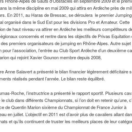
rs Rhône-Alpes de Sauts d’Obstacles en septembre 2009 et le prem
ans la même discipline en mai 2009 qui attira en Ardèche près de mil
urs. En 2011, au Haras de Bressac, se déroulera le premier Jumping
nal organisé dans le Sud Est pour les divisions Pro et Amateur. Cette
ion de haut niveau va attirer en Ardèche les meilleurs compétiteurs d
gionaux concernés et rentre dans les objectifs de Privas Equitation 
 des premiers organisateurs de jumping en Rhône-Alpes. Autre sujet
on pour l’association, l’entrée au Club Sport Ardèche d’un deuxième ca
arion qui rejoint Xavier Gounon membre depuis 2008,
ère Anne Salavert a présenté le bilan financier légèrement déficitaire 
ments réalisés pendant l’année. Le bilan reste équilibré.
as-Roche, l’instructrice a présenté le rapport sportif. Plusieurs cava
le club dans différents Championnats, si l’on doit en retenir qu’une, c’
ce de Quentin Marion sixième du Championnat de France Junior à
au en juillet. L’objectif en 2011 est d’avoir plus de cavaliers allant da
ts et qu’ils continuent de truster les meilleurs places de leur catégor