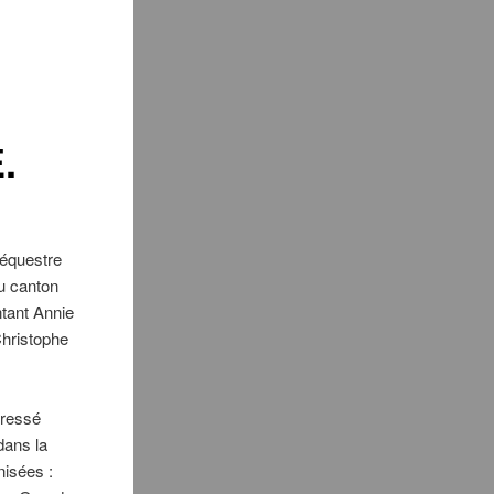
.
 équestre
du canton
ntant Annie
Christophe
gressé
dans la
nisées :