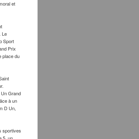
moral et
nt
. Le
b Sport
and Prix
e place du
Saint
r.
y Un Grand
râce à un
am D Un,
s sportives
 5, un